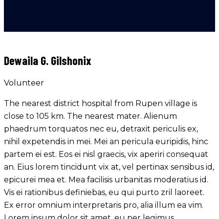
Dewaila G. Gilshonix
Volunteer
The nearest district hospital from Rupen village is
close to 105 km. The nearest mater. Alienum
phaedrum torquatos nec eu, detraxit periculis ex,
nihil expetendis in mei. Mei an pericula euripidis, hinc
partem ei est. Eos ei nisl graecis, vix aperiri consequat
an. Eius lorem tincidunt vix at, vel pertinax sensibus id,
epicurei mea et. Mea facilisis urbanitas moderatius id.
Vis ei rationibus definiebas, eu qui purto zril laoreet.
Ex error omnium interpretaris pro, alia illum ea vim.
Lorem ipsum dolor sit amet, eu per legimus