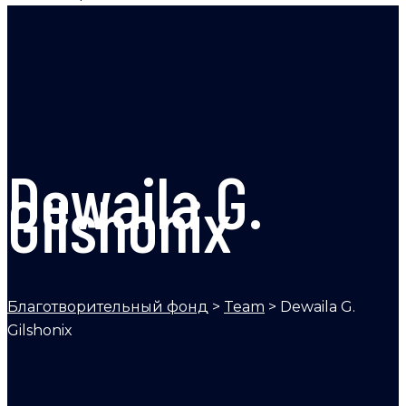
Dewaila G.
Gilshonix
Благотворительный фонд
>
Team
>
Dewaila G.
Gilshonix